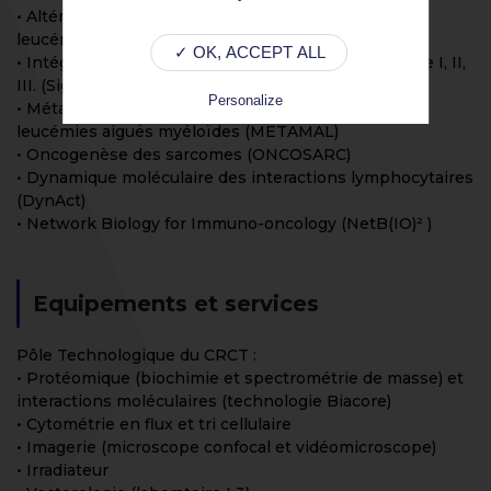
• Altération des facteurs de transcription dans les
leucémies aigües (ALTFAL)
✓ OK, ACCEPT ALL
• Intégration des signaux cellulaires & PI3K de classe I, II,
III. (SigDYN)
Personalize
• Métabolisme et résistance thérapeutique dans les
leucémies aiguës myéloïdes (METAMAL)
• Oncogenèse des sarcomes (ONCOSARC)
• Dynamique moléculaire des interactions lymphocytaires
(DynAct)
• Network Biology for Immuno-oncology (NetB(IO)² )
Equipements et services
Pôle Technologique du CRCT :
• Protéomique (biochimie et spectrométrie de masse) et
interactions moléculaires (technologie Biacore)
• Cytométrie en flux et tri cellulaire
• Imagerie (microscope confocal et vidéomicroscope)
• Irradiateur