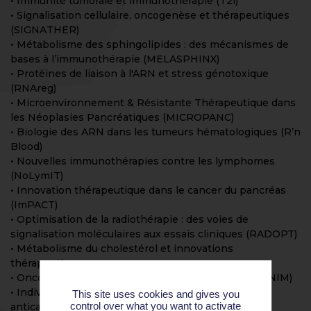
• Immunité tumorale et immunothérapie (T2i)
• Signalisation cellulaire, oncogenèse et thérapeutiques
(SIGNATHER)
• Métabolisme des sphingolipides : des mécanismes de
bases à l’immunothérapie (MELASPHINX)
• Protéines de liaison à l'ARN et stress génotoxique
(RNAreg)
• Microenvironnement & Résistante Thérapeutique dans
les Néoplasies Pancréatiques (MICROPANC)
• Biologie des ARN dans les tumeurs hématologiques (R’n
Blood)
• Nouvelles immunothérapies contre les lymphomes
(NoLymIT)
• Innovation thérapeutique dans le cancer du pancréas
(ImPACT)
• Optimisation de la radiothérapie : des voies de
signalisation moléculaires aux essais cliniques (RADOPT)
• Métabolisme du cholestérol et innovations
thérapeutiques
• Oncogénomique et immunologie du myélome (GENIM)
• Individualisation des doses de médicaments
This site uses cookies and gives you
control over what you want to activate
anticancéreux (DIAD)