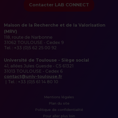
Contacter LAB CONNECT
Maison de la Recherche et de la Valorisation
(MRV)
118, route de Narbonne
31062 TOULOUSE - Cedex 9
Tel. : +33 (0)5 62 25 00 92
Université de Toulouse - Siège social
41, allées Jules Guesde - CS 61321
31013 TOULOUSE - Cedex 6
contact@univ-toulouse.fr
Tel. : +33 (0)5 61 14 80 10
Menu
Mentions légales
Plan du site
Pied
Politique de confidentialité
Pour aller plus loin