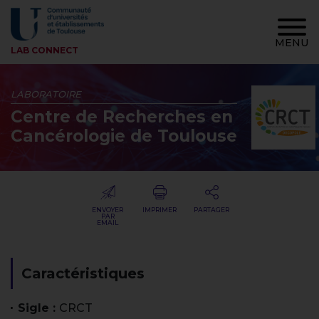
Navi
prin
MENU
LAB CONNECT
-
LABORATOIRE
Burg
Centre de Recherches en
Cancérologie de Toulouse
ENVOYER
IMPRIMER
PARTAGER
PAR
EMAIL
Fil
Caractéristiques
d'Ariane
Sigle :
CRCT