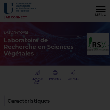
Navi
prin
MENU
LAB CONNECT
-
LABORATOIRE
Burg
Laboratoire de
Recherche en Sciences
Végétales
ENVOYER
IMPRIMER
PARTAGER
PAR
EMAIL
Fil
Caractéristiques
d'Ariane