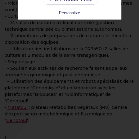
• Microbiologie : Mise à disposition des microorganismes
constituant les souchiers communs.
Personalize
• Culture
- 14 salles de cultures à climat contrôlé (gestion
technique centralisée ou climatisations autonomes).
- 2 laboratoires de préparations de cultures et récolte à
disposition des équipes.
- Utilisation des installations de la FR3450 (2 salles de
culture et 2 modules de la serre transgénique).
• Séquençage :
- Soutien aux activités de recherche faisant appel aux
approches génomique et post-génomique.
- Utilisation des équipements et robots spécialisés de la
plateforme "Génomique" et collaboration avec les
plateformes "Biopuces" et "Bioinformatique" de
"Genotoul".
•
Metatoul
: plateau Métabolites Végétaux (MV), Centre
d'expertise en métabolomique et fluxomique de
"
Genotoul
".